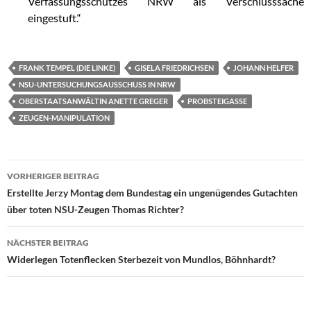
Verfassungsschutzes NRW als Verschlusssache
eingestuft.“
FRANK TEMPEL (DIE LINKE)
GISELA FRIEDRICHSEN
JOHANN HELFER
NSU-UNTERSUCHUNGSAUSSCHUSS IN NRW
OBERSTAATSANWÄLTIN ANETTE GREGER
PROBSTEIGASSE
ZEUGEN-MANIPULATION
VORHERIGER BEITRAG
Beitragsnavigation
Erstellte Jerzy Montag dem Bundestag ein ungenügendes Gutachten
über toten NSU-Zeugen Thomas Richter?
NÄCHSTER BEITRAG
Widerlegen Totenflecken Sterbezeit von Mundlos, Böhnhardt?