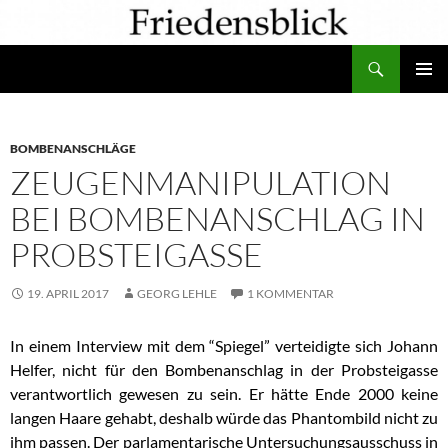
Zum
Inhalt
Suchen
springen
PRIMÄR
MENÜ
BOMBENANSCHLÄGE
ZEUGENMANIPULATION
BEI BOMBENANSCHLAG IN
PROBSTEIGASSE
19. APRIL 2017
GEORG LEHLE
1 KOMMENTAR
In einem Interview mit dem “Spiegel” verteidigte sich Johann
Helfer, nicht für den Bombenanschlag in der Probsteigasse
verantwortlich gewesen zu sein. Er hätte Ende 2000 keine
langen Haare gehabt, deshalb würde das Phantombild nicht zu
ihm passen. Der parlamentarische Untersuchungsausschuss in