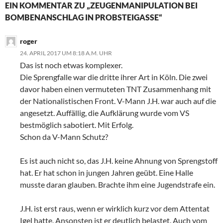
EIN KOMMENTAR ZU „ZEUGENMANIPULATION BEI
BOMBENANSCHLAG IN PROBSTEIGASSE“
roger
24. APRIL 2017 UM 8:18 A.M. UHR
Das ist noch etwas komplexer.
Die Sprengfalle war die dritte ihrer Art in Köln. Die zwei
davor haben einen vermuteten TNT Zusammenhang mit
der Nationalistischen Front. V-Mann J.H. war auch auf die
angesetzt. Auffällig, die Aufklärung wurde vom VS
bestmöglich sabotiert. Mit Erfolg.
Schon da V-Mann Schutz?
Es ist auch nicht so, das J.H. keine Ahnung von Sprengstoff
hat. Er hat schon in jungen Jahren geübt. Eine Halle
musste daran glauben. Brachte ihm eine Jugendstrafe ein.
J.H. ist erst raus, wenn er wirklich kurz vor dem Attentat
Igel hatte. Ansonsten ist er deutlich belastet. Auch vom