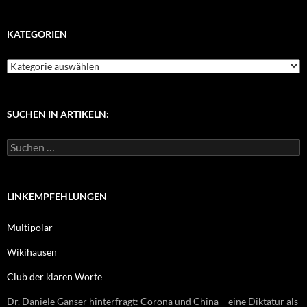
KATEGORIEN
K
a
t
e
g
SUCHEN IN ARTIKELN:
o
r
S
i
u
e
c
n
h
e
LINKEMPFEHLUNGEN
n
n
Multipolar
a
c
Wikihausen
h
:
Club der klaren Worte
Dr. Daniele Ganser hinterfragt: Corona und China – eine Diktatur als