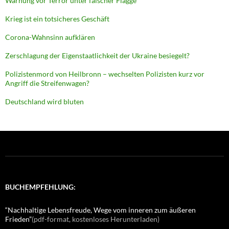
Warnung vor Terror unter falscher Flagge
Krieg ist ein totsicheres Geschäft
Corona-Wahnsinn aufklären
Zerschlagung der Eigenstaatlichkeit der Ukraine besiegelt?
Polizistenmord von Heilbronn – wechselten Polizisten kurz vor
Angriff die Streifenwagen?
Deutschland wird bluten
BUCHEMPFEHLUNG:
“Nachhaltige Lebensfreude, Wege vom inneren zum äußeren
Frieden”
(pdf-format, kostenloses Herunterladen)