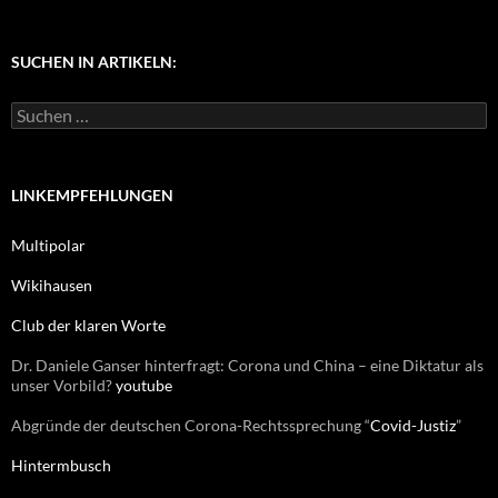
a
t
e
g
SUCHEN IN ARTIKELN:
o
r
S
i
u
e
c
n
h
e
LINKEMPFEHLUNGEN
n
n
Multipolar
a
c
Wikihausen
h
:
Club der klaren Worte
Dr. Daniele Ganser hinterfragt: Corona und China – eine Diktatur als
unser Vorbild?
youtube
Abgründe der deutschen Corona-Rechtssprechung “
Covid-Justiz
”
Hintermbusch