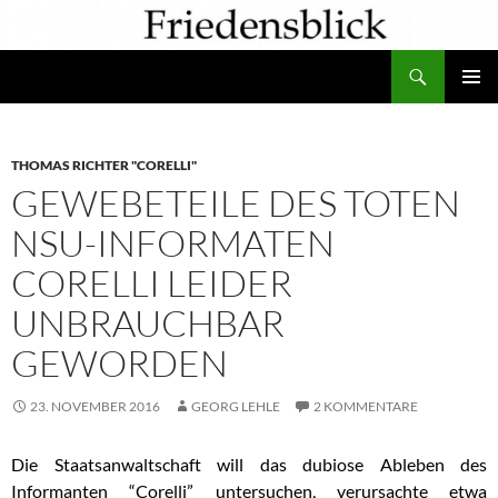
Zum
Inhalt
Suchen
springen
PRIMÄR
MENÜ
THOMAS RICHTER "CORELLI"
GEWEBETEILE DES TOTEN
NSU-INFORMATEN
CORELLI LEIDER
UNBRAUCHBAR
GEWORDEN
23. NOVEMBER 2016
GEORG LEHLE
2 KOMMENTARE
Die Staatsanwaltschaft will das dubiose Ableben des
Informanten “Corelli” untersuchen, verursachte etwa