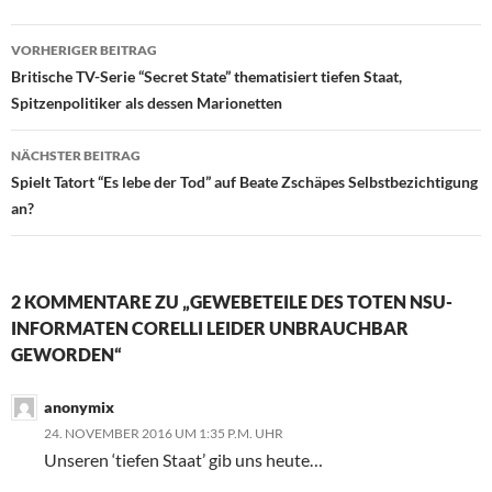
VORHERIGER BEITRAG
Beitragsnavigation
Britische TV-Serie “Secret State” thematisiert tiefen Staat,
Spitzenpolitiker als dessen Marionetten
NÄCHSTER BEITRAG
Spielt Tatort “Es lebe der Tod” auf Beate Zschäpes Selbstbezichtigung
an?
2 KOMMENTARE ZU „GEWEBETEILE DES TOTEN NSU-
INFORMATEN CORELLI LEIDER UNBRAUCHBAR
GEWORDEN“
anonymix
24. NOVEMBER 2016 UM 1:35 P.M. UHR
Unseren ‘tiefen Staat’ gib uns heute…