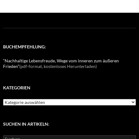
BUCHEMPFEHLUNG:
“Nachhaltige Lebensfreude, Wege vom inneren zum äußeren
Frieden”
(pdf-format, kostenloses Herunterladen)
KATEGORIEN
K
a
t
e
g
SUCHEN IN ARTIKELN:
o
r
S