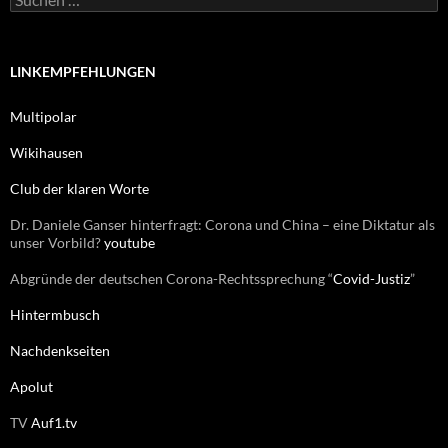
i
u
e
c
n
h
e
LINKEMPFEHLUNGEN
n
n
Multipolar
a
c
Wikihausen
h
:
Club der klaren Worte
Dr. Daniele Ganser hinterfragt: Corona und China – eine Diktatur als
unser Vorbild?
youtube
Abgründe der deutschen Corona-Rechtssprechung “
Covid-Justiz
”
Hintermbusch
Nachdenkseiten
Apolut
TV
Auf1.tv