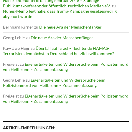
Nachrichtenunterdrückung Februar 2018 – Ständige
Publikumskonferenz der öffentlich-rechtlichen Medien e.V.
zu
Nunes-Memo legt nahe, dass Trump-Kampagne gesetzeswidrig
abgehört wurde
Bernhard Kirner
zu
Die neue Ära der Menschenfänger
Georg Lehle
zu
Die neue Ära der Menschenfänger
Kay-Uwe Hegr
zu
Überfall auf Israel – flüchtende HAMAS-
Terroristen demnächst in Deutschland herzlich willkommen?
Freigeist
zu
Eigenartigkeiten und Widersprüche beim Polizistenmord
von Heilbronn – Zusammenfassung
Georg Lehle
zu
Eigenartigkeiten und Widersprüche beim
Polizistenmord von Heilbronn – Zusammenfassung
Freigeist
zu
Eigenartigkeiten und Widersprüche beim Polizistenmord
von Heilbronn – Zusammenfassung
ARTIKEL-EMPFEHLUNGEN: