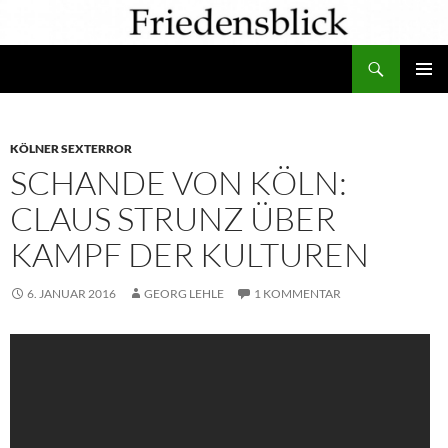
Zum
Inhalt
Suchen
springen
PRIMÄR
MENÜ
KÖLNER SEXTERROR
SCHANDE VON KÖLN:
CLAUS STRUNZ ÜBER
KAMPF DER KULTUREN
6. JANUAR 2016
GEORG LEHLE
1 KOMMENTAR