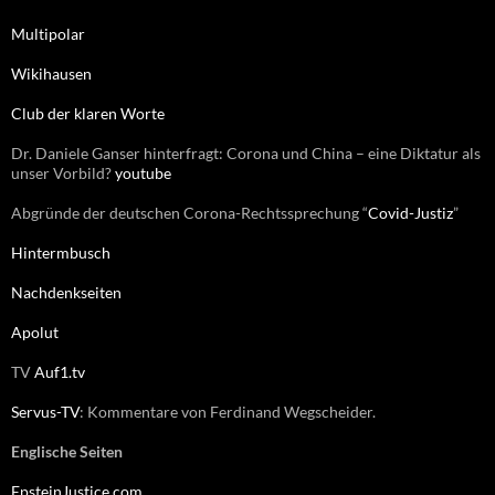
n
n
Multipolar
a
c
Wikihausen
h
:
Club der klaren Worte
Dr. Daniele Ganser hinterfragt: Corona und China – eine Diktatur als
unser Vorbild?
youtube
Abgründe der deutschen Corona-Rechtssprechung “
Covid-Justiz
”
Hintermbusch
Nachdenkseiten
Apolut
TV
Auf1.tv
Servus-TV
: Kommentare von Ferdinand Wegscheider.
Englische Seiten
EpsteinJustice.com