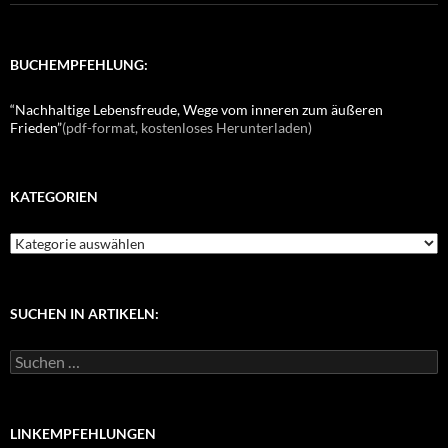
BUCHEMPFEHLUNG:
“Nachhaltige Lebensfreude, Wege vom inneren zum äußeren
Frieden”
(pdf-format, kostenloses Herunterladen)
KATEGORIEN
K
a
t
e
g
SUCHEN IN ARTIKELN:
o
r
S
i
u
e
c
n
h
e
LINKEMPFEHLUNGEN