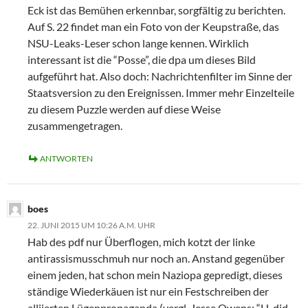
Eck ist das Bemühen erkennbar, sorgfältig zu berichten.
Auf S. 22 findet man ein Foto von der Keupstraße, das
NSU-Leaks-Leser schon lange kennen. Wirklich
interessant ist die “Posse”, die dpa um dieses Bild
aufgeführt hat. Also doch: Nachrichtenfilter im Sinne der
Staatsversion zu den Ereignissen. Immer mehr Einzelteile
zu diesem Puzzle werden auf diese Weise
zusammengetragen.
ANTWORTEN
boes
22. JUNI 2015 UM 10:26 A.M. UHR
Hab des pdf nur Überflogen, mich kotzt der linke
antirassismusschmuh nur noch an. Anstand gegenüber
einem jeden, hat schon mein Naziopa gepredigt, dieses
ständige Wiederkäuen ist nur ein Festschreiben der
alliierten Lügenpropaganda (vergl. Jesse Owens: “H. did