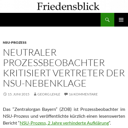
Zum
Inhalt
Suchen
springen
PRIMÄR
MENÜ
NSU-PROZESS
NEUTRALER
PROZESSBEOBACHTER
KRITISIERT VERTRETER DER
NSU-NEBENKLAGE
15. JUNI 2015
GEORG LEHLE
16 KOMMENTARE
Das “Zentralorgan Bayern” (ZOB) ist Prozessbeobachter im
NSU-Prozess und veröffentlichte kürzlich einen lesenswerten
Bericht “
NSU-Prozess, 2 Jahre verhinderte Aufklärung
“.