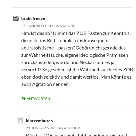
brain freeze
23. JUNI 2015 UM 6:36 A.M. UHR
Hm. Ist das so? Nimmt das ZOB Fakten zur Kenntnis,
die nicht ins Bild – nämlich ins konsequent
antirassistische – passen? Gehört nicht gerade das
zur Wahrheitssuche, eigene ideologische Prämissen
zurückzustellen, wie du und Neckarsulm es ja
versucht? So gesehen ist die Wahrheitssuche des ZOB
eben doch selektiv und damit wertlos. Man könnte es
auch Agitation nennen.
ANTWORTEN
hintermbusch
23. JUNI 2015 UM 7:42 A.M. UHR
Wo das ZOB insgesamt steht im Erkenntnis- und