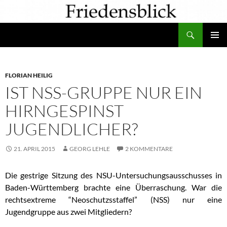
Zum
Inhalt
Suchen
springen
PRIMÄR
MENÜ
FLORIAN HEILIG
IST NSS-GRUPPE NUR EIN
HIRNGESPINST
JUGENDLICHER?
21. APRIL 2015
GEORG LEHLE
2 KOMMENTARE
Die gestrige Sitzung des NSU-Untersuchungsausschusses in
Baden-Württemberg brachte eine Überraschung. War die
rechtsextreme “Neoschutzsstaffel” (NSS) nur eine
Jugendgruppe aus zwei Mitgliedern?