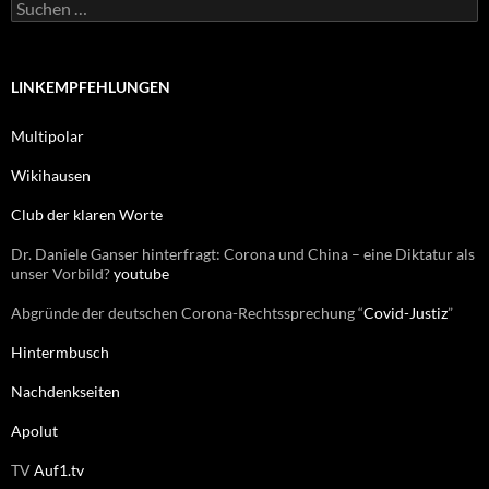
S
i
u
e
c
n
h
e
LINKEMPFEHLUNGEN
n
n
Multipolar
a
c
Wikihausen
h
:
Club der klaren Worte
Dr. Daniele Ganser hinterfragt: Corona und China – eine Diktatur als
unser Vorbild?
youtube
Abgründe der deutschen Corona-Rechtssprechung “
Covid-Justiz
”
Hintermbusch
Nachdenkseiten
Apolut
TV
Auf1.tv