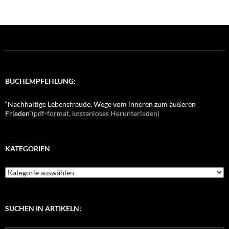
BUCHEMPFEHLUNG:
“Nachhaltige Lebensfreude, Wege vom inneren zum äußeren
Frieden”
(pdf-format, kostenloses Herunterladen)
KATEGORIEN
K
a
t
e
g
SUCHEN IN ARTIKELN:
o
r