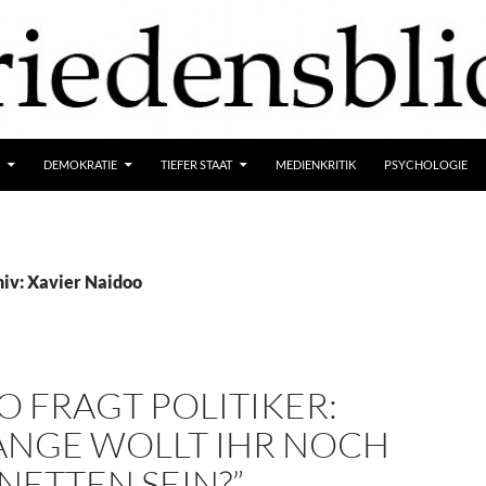
DEMOKRATIE
TIEFER STAAT
MEDIENKRITIK
PSYCHOLOGIE
iv: Xavier Naidoo
 FRAGT POLITIKER:
LANGE WOLLT IHR NOCH
NETTEN SEIN?”