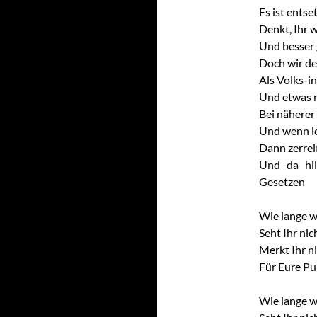
Es ist entse
Denkt, Ihr w
Und besser g
Doch wir de
Als Volks-in
Und etwas n
Bei näherer
Und wenn ich
Dann zerreiß
Und da hil
Gesetzen
Wie lange w
Seht Ihr nic
Merkt Ihr ni
Für Eure Pu
Wie lange w