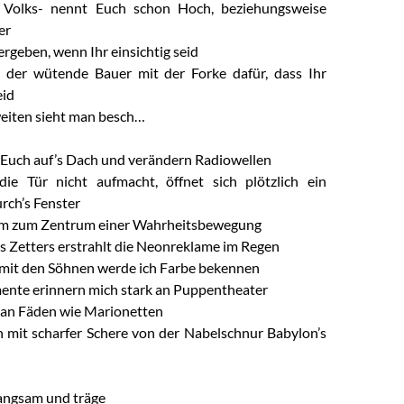
s Volks- nennt Euch schon Hoch, beziehungsweise
er
ergeben, wenn Ihr einsichtig seid
t der wütende Bauer mit der Forke dafür, dass Ihr
eid
eiten sieht man besch…
 Euch auf’s Dach und verändern Radiowellen
ie Tür nicht aufmacht, öffnet sich plötzlich ein
ch’s Fenster
m zum Zentrum einer Wahrheitsbewegung
 Zetters erstrahlt die Neonreklame im Regen
it den Söhnen werde ich Farbe bekennen
ente erinnern mich stark an Puppentheater
 an Fäden wie Marionetten
h mit scharfer Schere von der Nabelschnur Babylon’s
 langsam und träge