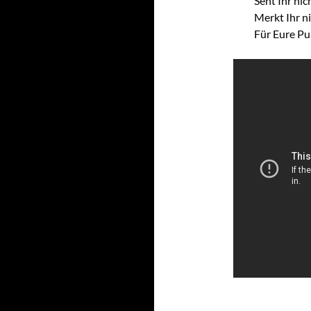
Seht Ihr nic
Merkt Ihr ni
Für Eure Pu