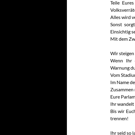
Teile Eure
Volksverrät
Alles wird v
Sonst sorg
Einsichtig s
Mit dem Zw
Wir steigen
Wenn Ihr d
Warnung dur
Vom Stadiu
Im Name des
Zusammen m
Eure Parlam
Ihr wandelt
Bis wir Euc
trennen!
Ihr seid so