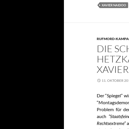
XAVIER NAIDOO
RUFMORD-KAMPA
DIE SC
HETZK
XAVIE
11. OKTOBER 20
Der “Spiegel” wi
“Montagsdemons
Problem für den
auch
“Staatsfein
Rechtsextreme”
a