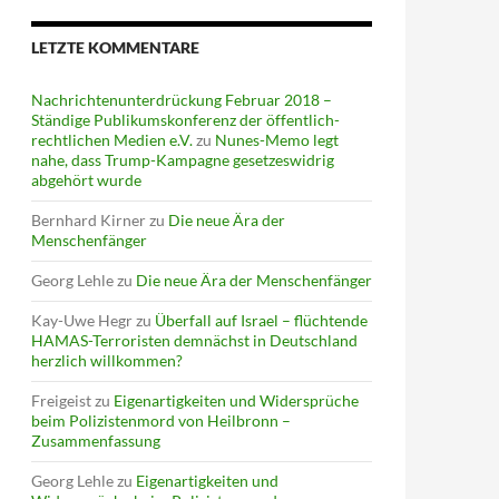
LETZTE KOMMENTARE
Nachrichtenunterdrückung Februar 2018 –
Ständige Publikumskonferenz der öffentlich-
rechtlichen Medien e.V.
zu
Nunes-Memo legt
nahe, dass Trump-Kampagne gesetzeswidrig
abgehört wurde
Bernhard Kirner
zu
Die neue Ära der
Menschenfänger
Georg Lehle
zu
Die neue Ära der Menschenfänger
Kay-Uwe Hegr
zu
Überfall auf Israel – flüchtende
HAMAS-Terroristen demnächst in Deutschland
herzlich willkommen?
Freigeist
zu
Eigenartigkeiten und Widersprüche
beim Polizistenmord von Heilbronn –
Zusammenfassung
Georg Lehle
zu
Eigenartigkeiten und