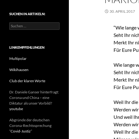
t
e
30. APRIL 2017
SUCHEN IN ARTIKELN:
g
o
S
r
“Wie lange 
u
i
Seht Ihr nic
c
e
h
Merkt Ihr ni
n
e
LINKEMPFEHLUNGEN
Für Eure Pu
n
n
Multipolar
a
Wie lange w
c
Wikihausen
Seht Ihr nic
h
Merkt Ihr ni
:
Club der klaren Worte
Für Eure Pu
Dr. Daniele Ganser hinterfragt:
Corona und China – eine
Weil Ihr di
Diktatur als unser Vorbild?
youtube
Werden wir 
Und weil Ih
Abgründe der deutschen
Werden wir 
Corona-Rechtssprechung
“
Covid-Justiz
”
Weil Ihr di