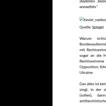
staatenlos bez
anzweifeln.”
Quelle:
Spiegel
Warum kritis
Bundesaußenmin
mit Rechtsextr
sogar an die M
Rechtsextreme
Opposition, füh
Ukraine.
Das alles ist k
singt, in der 
(sollen), da
antifaschistisch