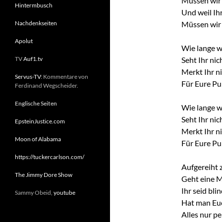
Müssen wir 
Hintermbusch
Und weil Ih
Nachdenkseiten
Müssen wir 
Apolut
Wie lange w
TV
Auf1.tv
Seht Ihr nic
Merkt Ihr ni
Servus-TV
: Kommentare von
Für Eure Pu
Ferdinand Wegscheider.
Englische Seiten
Wie lange w
Seht Ihr nic
EpsteinJustice.com
Merkt Ihr ni
Moon of Alabama
Für Eure Pu
https://tuckercarlson.com/
Aufgereiht 
The Jimmy Dore Show
Geht eine M
Ihr seid bl
Sammy Obeid,
youtube
Hat man Euc
Alles nur p