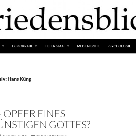
DEMOKRATIE
TIEFER STAAT
MEDIENKRITIK
PSYCHOLOGIE
iv: Hans Küng
– OPFER EINES
ÜNSTIGEN GOTTES?