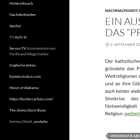
Hintermbusch
NACHHALTIGKEIT
,
Nachdenkseiten
EIN AU
Apolut
DAS “
TV
Auf1.tv
9. SEPTEMBER 2
Servus-TV
: Kommentare von
Ferdinand Wegscheider.
Der katholische
Englische Seiten
gründete das Pr
Weltreligionen 
EpsteinJustice.com
und an ihre Glä
Moon of Alabama
auch keinen ande
Sinnkrise de
https://tuckercarlson.com/
Notwendigkeit e
The Jimmy Dore Show
Religion.
Ein Aus
weiter
Sammy Obeid,
youtube
DEMOKRATIE ABE