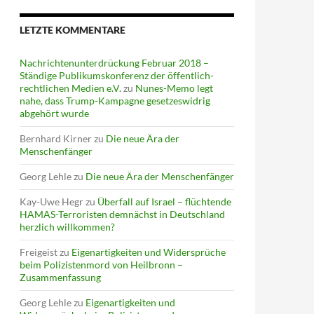
LETZTE KOMMENTARE
Nachrichtenunterdrückung Februar 2018 –
Ständige Publikumskonferenz der öffentlich-
rechtlichen Medien e.V.
zu
Nunes-Memo legt
nahe, dass Trump-Kampagne gesetzeswidrig
abgehört wurde
Bernhard Kirner
zu
Die neue Ära der
Menschenfänger
Georg Lehle
zu
Die neue Ära der Menschenfänger
Kay-Uwe Hegr
zu
Überfall auf Israel – flüchtende
HAMAS-Terroristen demnächst in Deutschland
herzlich willkommen?
Freigeist
zu
Eigenartigkeiten und Widersprüche
beim Polizistenmord von Heilbronn –
Zusammenfassung
Georg Lehle
zu
Eigenartigkeiten und