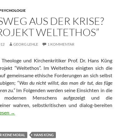
PSYCHOLOGIE
SWEG AUS DER KRISE?
PROJEKT WELTETHOS”
012
GEORG LEHLE
1 KOMMENTAR
 Theologe und Kirchenkritiker Prof. Dr. Hans Küng
ojekt “Weltethos”. Im Weltethos einigten sich die
auf gemeinsame ethische Forderungen an sich selbst
ubigen; “
Was du nicht willst, das man dir tut, das füge
ren zu.”
Im Folgenden werden seine Einsichten in die
s modernen Menschens aufgezeigt und die
iner wahren, selbstkritischen und dialog-bereiten
weg aus der Krise? Das “Projekt Weltethos”
lesen
→
R KEINE MORAL
HANS KÜNG