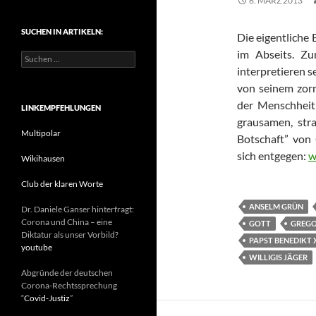
6. MÄRZ 2013
t
e
SUCHEN IN ARTIKELN:
g
Die eigentliche B
o
im Abseits. Zu
S
r
u
interpretieren 
i
c
e
von seinem zorn
h
n
der Menschheit 
e
LINKEMPFEHLUNGEN
n
grausamen, stra
n
Multipolar
Botschaft” von 
a
sich entgegen:
J
w
c
Wikihausen
h
:
Club der klaren Worte
ANSELM GRÜN
Dr. Daniele Ganser hinterfragt:
Corona und China – eine
GOTT
GREGO
Diktatur als unser Vorbild?
PAPST BENEDIKT 
youtube
WILLIGIS JÄGER
Abgründe der deutschen
Corona-Rechtssprechung
“
Covid-Justiz
”