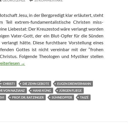
GEORG LEHLE
10 KOMMENTARE
otschaft Jesu, in der Bergpredigt klar erläutert, steht
m Teil extrem-fundamentalistische Christen miss-
seine Liebestat: Der Kreuzestod wäre verlangt worden
igen Vater-Gott, der ein Blut-Opfer für die Sünden
verlangt hätte. Diese furchtbare Vorstellung eines
fenden Gottes ist nicht vereinbar mit der “frohen
Christus. Folgende Theologen und Mystiker stellen
esus – Opfer eines blutrünstigen Gottes?
eiterlesen
→
CHRISTI
DIE ZEHN GEBOTE
EUGEN DREWERMANN
R VON NAZIANZ
HANS KÜNG
JÜRGEN FLIEGE
XVI
PROF. DR. RATZINGER
SÜHNEOPFER
TAIZÉ