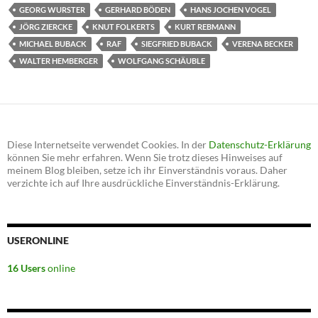
GEORG WURSTER
GERHARD BÖDEN
HANS JOCHEN VOGEL
JÖRG ZIERCKE
KNUT FOLKERTS
KURT REBMANN
MICHAEL BUBACK
RAF
SIEGFRIED BUBACK
VERENA BECKER
WALTER HEMBERGER
WOLFGANG SCHÄUBLE
Diese Internetseite verwendet Cookies. In der
Datenschutz-Erklärung
können Sie mehr erfahren. Wenn Sie trotz dieses Hinweises auf
meinem Blog bleiben, setze ich ihr Einverständnis voraus. Daher
verzichte ich auf Ihre ausdrückliche Einverständnis-Erklärung.
USERONLINE
16 Users
online