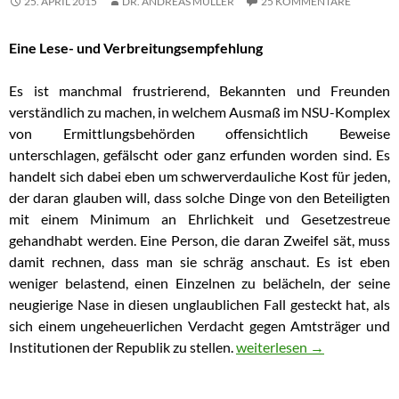
25. APRIL 2015
DR. ANDREAS MÜLLER
25 KOMMENTARE
Eine Lese- und Verbreitungsempfehlung
Es ist manchmal frustrierend, Bekannten und Freunden
verständlich zu machen, in welchem Ausmaß im NSU-Komplex
von Ermittlungsbehörden offensichtlich Beweise
unterschlagen, gefälscht oder ganz erfunden worden sind. Es
handelt sich dabei eben um schwerverdauliche Kost für jeden,
der daran glauben will, dass solche Dinge von den Beteiligten
mit einem Minimum an Ehrlichkeit und Gesetzestreue
gehandhabt werden.
Eine Person, die daran Zweifel sät, muss
damit rechnen, dass man sie schräg anschaut. Es ist eben
weniger belastend, einen Einzelnen zu belächeln, der seine
neugierige Nase in diesen unglaublichen Fall gesteckt hat, als
sich einem ungeheuerlichen Verdacht gegen Amtsträger und
Institutionen der Republik zu stellen.
Einführung in das Ungeheu
weiterlesen
→