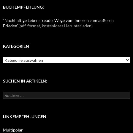
BUCHEMPFEHLUNG:
“Nachhaltige Lebensfreude, Wege vom inneren zum äußeren
Frieden”
(pdf-format, kostenloses Herunterladen)
KATEGORIEN
K
a
t
e
g
SUCHEN IN ARTIKELN:
o
r
S
i
u
e
c
n
h
e
LINKEMPFEHLUNGEN
n
n
Multipolar
a