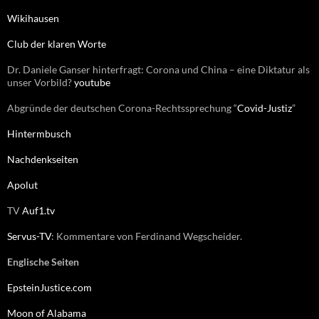
c
Wikihausen
h
:
Club der klaren Worte
Dr. Daniele Ganser hinterfragt: Corona und China – eine Diktatur als
unser Vorbild?
youtube
Abgründe der deutschen Corona-Rechtssprechung “
Covid-Justiz
”
Hintermbusch
Nachdenkseiten
Apolut
TV
Auf1.tv
Servus-TV
: Kommentare von Ferdinand Wegscheider.
Englische Seiten
EpsteinJustice.com
Moon of Alabama