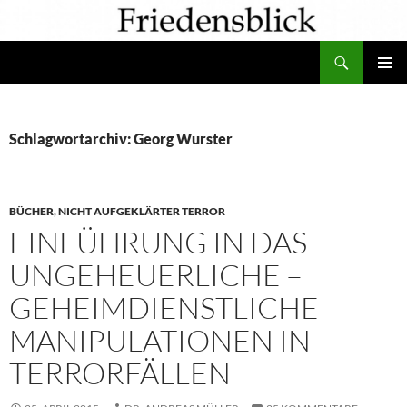
Zum
Inhalt
Suchen
springen
PRIMÄR
MENÜ
Schlagwortarchiv: Georg Wurster
BÜCHER
,
NICHT AUFGEKLÄRTER TERROR
EINFÜHRUNG IN DAS
UNGEHEUERLICHE –
GEHEIMDIENSTLICHE
MANIPULATIONEN IN
TERRORFÄLLEN