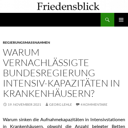
Zum
Inhalt
Suchen
springen
PRIMÄR
MENÜ
REGIERUNGSMASSNAHMEN
WARUM
VERNACHLÄSSIGTE
BUNDESREGIERUNG
INTENSIV-KAPAZITÄTEN IN
KRANKENHÄUSERN?
19. NOVEMBER 2021
GEORG LEHLE
4 KOMMENTARE
Warum sinken die Aufnahmekapazitäten in Intensivstationen
in Krankenhäusern, obwohl die Anzahl belegter Betten