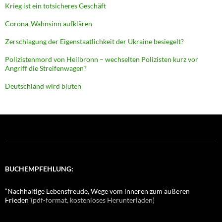
Krieg ist ein totsicheres Geschäft
Corona-Wahnsinn aufklären
Zerschlagung der Eigenstaatlichkeit der Ukraine besiegelt?
Polizistenmord von Heilbronn – wechselten Polizisten kurz vor
Angriff die Streifenwagen?
Deutschland wird bluten
BUCHEMPFEHLUNG:
“Nachhaltige Lebensfreude, Wege vom inneren zum äußeren
Frieden”
(pdf-format, kostenloses Herunterladen)