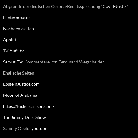
Abgründe der deutschen Corona-Rechtssprechung “
Covid-Justiz
”
Hintermbusch
Nachdenkseiten
Apolut
TV
Auf1.tv
Servus-TV
: Kommentare von Ferdinand Wegscheider.
Englische Seiten
EpsteinJustice.com
Moon of Alabama
https://tuckercarlson.com/
The Jimmy Dore Show
Sammy Obeid,
youtube