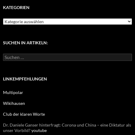
KATEGORIEN
K
a
t
e
g
SUCHEN IN ARTIKELN:
o
r
S
i
u
e
c
n
h
e
LINKEMPFEHLUNGEN
n
n
Multipolar
a
c
Wikihausen
h
:
Club der klaren Worte
Dr. Daniele Ganser hinterfragt: Corona und China – eine Diktatur als
unser Vorbild?
youtube