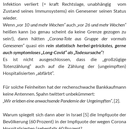
Infektion verliert (= kraft Rechtslage, unabhängig vom
Zustand seines Immunsystems) ein Genesener seinen Status
wieder.
Wenn
„vor 10 und mehr Wochen“
auch
„vor 26 und mehr Wochen“
heißen kann (so genau scheint da keine Grenze gezogen zu
sein!), dann hätten
„
Corona-Tote aus Gruppe der vormals
Genesenen“
quasi ein
rein statistisch herbei-getrickstes, gerne
auch symptomloses „Long-Covid“ als „Todesursache“!
Es ist nicht ausgeschlossen, dass die „großzügige
Totenzählung“ auch auf die Zählung der (ungeimpften)
Hospitalisierten „abfärbt“.
Für solche Feinheiten hat der rechenschwache Bankkaufmann
keine Antennen. Spahn twittert unbekümmert:
„Wir erleben eine anwachsende Pandemie der Ungeimpften“
, [2].
Warum spiegelt sich dann aber in Israel [5] die Impfquote der
Bevölkerung (60 Prozent) in der Impfquote der wegen Corona
Hospitalisierten (=ebenfalls 60 Prozent?