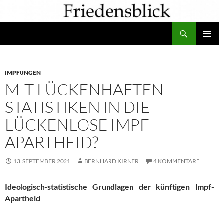
Zum
Inhalt
Suchen
springen
PRIMÄR
MENÜ
IMPFUNGEN
MIT LÜCKENHAFTEN
STATISTIKEN IN DIE
LÜCKENLOSE IMPF-
APARTHEID?
13. SEPTEMBER 2021
BERNHARD KIRNER
4 KOMMENTARE
Ideologisch-statistische Grundlagen der künftigen Impf-
Apartheid