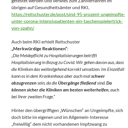
getestet werden und verwies zum Zählverfahren im
übrigen auf Gesundheitsämter und RKI,
https://reitschuster.de/post/sind-95-prozent-ungeimpfte-
unter-corona-intensivpatienten-ein-taschenspielertrick-
von-spahn/
Auch beim RKI erhielt Reitschuster
„Merkwürdige Reaktionen“
:
„Die Meldepflicht zu Hospitalisierungen betrifft
Hospitalisierung in Bezug zu Covid. Wir gehen davon aus, dass
die Kliniken das weitestgehend korrekt umsetzen. Im Einzelfall
kann es in dem Krankenhaus aber auch mal
schwer
abzugrenzen
sein, da die
Übergänge fließend
sind.
Da
können sicher die Kliniken am besten weiterhelfen
, auch
bei Ihrer zweiten Frage.“
Hinter den übergriffigen „Wünschen“ an Ungeimpfte, sich
doch bitte im eigenen und im Allgemein-Interesse
„freiwillig“ dem nicht vorhandenen Impfzwang zu