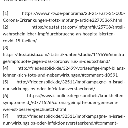
[1] https://www.n-tv.de/panorama/23-21-Fast-31-000-
Corona-Erkrankungen-trotz-Impfung–article22795369.html
[2] https://de.statista.com/infografik/25708/anteil-
wahrscheinlicher-impfdurchbrueche-an-hospitalisierten-
covid-19-faellen/
[3]
https://de.statista.com/statistik/daten/studie/1196966/umfra
ge/impfquote-gegen-das-coronavirus-in-deutschland/
[4] http://friedensblick.de/32499/vorlaeufige-impf-bilanz-
lohnen-sich-tote-und-nebenwirkungen/#comment-10591
[5] http://friedensblick.de/32511/impfkampagne-in-israel-
nur-wirkungslos-oder-infektionsverstaerkend/
[6] https://www.t-online.de/gesundheit/krankheiten-
symptome/id_90771526/corona-geimpfte-oder-genesene-
wer-ist-besser-geschuetzt-.html
[7] http://friedensblick.de/32511/impfkampagne-in-israel-
nur-wirkungslos-oder-infektionsverstaerkend/#comment-