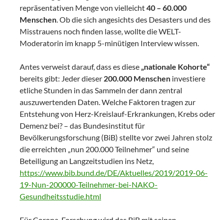
repräsentativen Menge von vielleicht
40 – 60.000
Menschen
. Ob die sich angesichts des Desasters und des
Misstrauens noch finden lasse, wollte die WELT-
Moderatorin im knapp 5-minütigen Interview wissen.
Antes verweist darauf, dass es diese
„nationale Kohorte“
bereits gibt: Jeder dieser
200.000 Menschen
investiere
etliche Stunden in das Sammeln der dann zentral
auszuwertenden Daten. Welche Faktoren tragen zur
Entstehung von Herz-Kreislauf-Erkrankungen, Krebs oder
Demenz bei? – das Bundesinstitut für
Bevölkerungsforschung (BiB) stellte vor zwei Jahren stolz
die erreichten „nun 200.000 Teilnehmer“ und seine
Beteiligung an Langzeitstudien ins Netz,
https://www.bib.bund.de/DE/Aktuelles/2019/2019-06-
19-Nun-200000-Teilnehmer-bei-NAKO-
Gesundheitsstudie.html
Für Corona-Forschung wird das BiB mit seinen