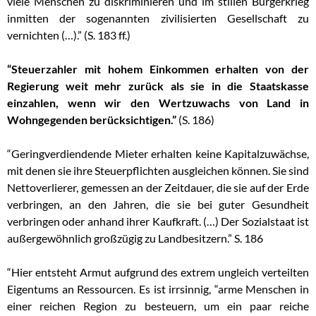
viele Menschen zu diskriminieren und im stillen Bürgerkrieg
inmitten der sogenannten zivilisierten Gesellschaft zu
vernichten (…).” (S. 183 ff.)
“Steuerzahler mit hohem Einkommen erhalten von der
Regierung weit mehr zurück als sie in die Staatskasse
einzahlen, wenn wir den Wertzuwachs von Land in
Wohngegenden berücksichtigen.”
(S. 186)
“Geringverdiendende Mieter erhalten keine Kapitalzuwächse,
mit denen sie ihre Steuerpflichten ausgleichen können. Sie sind
Nettoverlierer, gemessen an der Zeitdauer, die sie auf der Erde
verbringen, an den Jahren, die sie bei guter Gesundheit
verbringen oder anhand ihrer Kaufkraft. (…) Der Sozialstaat ist
außergewöhnlich großzügig zu Landbesitzern.” S. 186
“Hier entsteht Armut aufgrund des extrem ungleich verteilten
Eigentums an Ressourcen. Es ist irrsinnig, “arme Menschen in
einer reichen Region zu besteuern, um ein paar reiche