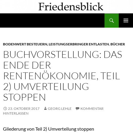
Zum
Inhalt
Suchen
springen
PRIMÄR
MENÜ
BODENWERT BESTEUERN, LEISTUNGSERBRINGER ENTLASTEN
,
BÜCHER
BUCHVORSTELLUNG: DAS
ENDE DER
RENTENÖKONOMIE, TEIL
2) UMVERTEILUNG
STOPPEN
23. OKTOBER 2017
GEORG LEHLE
KOMMENTAR
HINTERLASSEN
Gliederung von Teil 2) Umverteilung stoppen