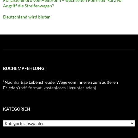
Polizistenmord von Heilbronn – wechselten Polizisten kurz vor
Angriff die Streifenwagen?
Deutschland wird bluten
BUCHEMPFEHLUNG:
“Nachhaltige Lebensfreude, Wege vom inneren zum äußeren
Frieden”
(pdf-format, kostenloses Herunterladen)
KATEGORIEN
K
a
t