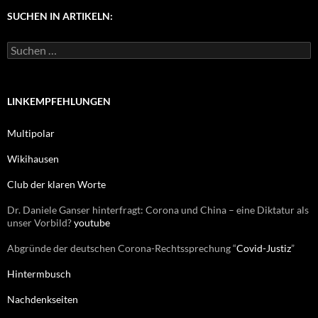
e
g
SUCHEN IN ARTIKELN:
o
r
S
i
u
e
c
n
h
e
LINKEMPFEHLUNGEN
n
n
Multipolar
a
c
Wikihausen
h
:
Club der klaren Worte
Dr. Daniele Ganser hinterfragt: Corona und China – eine Diktatur als
unser Vorbild?
youtube
Abgründe der deutschen Corona-Rechtssprechung “
Covid-Justiz
”
Hintermbusch
Nachdenkseiten