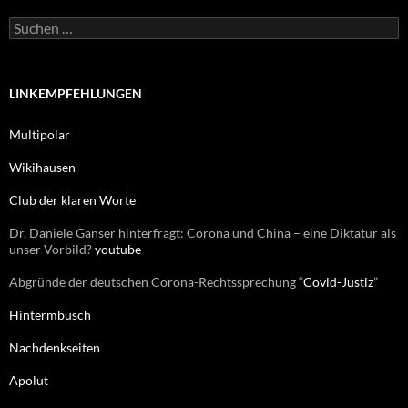
o
r
S
i
u
e
c
n
h
e
LINKEMPFEHLUNGEN
n
n
Multipolar
a
c
Wikihausen
h
:
Club der klaren Worte
Dr. Daniele Ganser hinterfragt: Corona und China – eine Diktatur als
unser Vorbild?
youtube
Abgründe der deutschen Corona-Rechtssprechung “
Covid-Justiz
”
Hintermbusch
Nachdenkseiten
Apolut