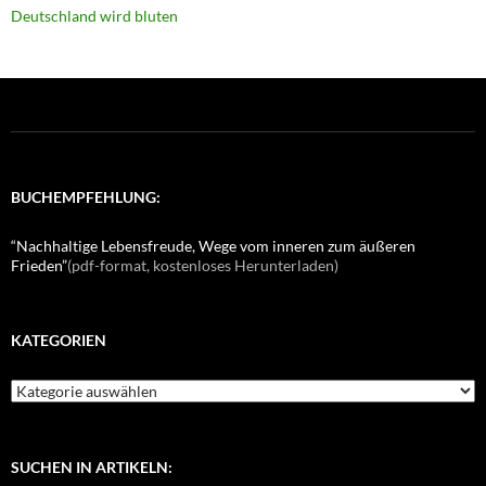
Deutschland wird bluten
BUCHEMPFEHLUNG:
“Nachhaltige Lebensfreude, Wege vom inneren zum äußeren
Frieden”
(pdf-format, kostenloses Herunterladen)
KATEGORIEN
K
a
t
e
g
SUCHEN IN ARTIKELN: