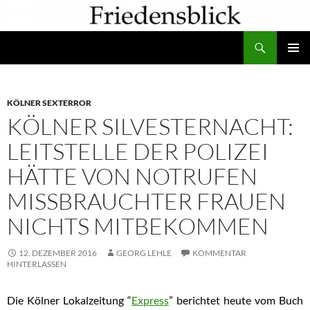
Zum
Inhalt
Suchen
springen
PRIMÄR
MENÜ
KÖLNER SEXTERROR
KÖLNER SILVESTERNACHT:
LEITSTELLE DER POLIZEI
HÄTTE VON NOTRUFEN
MISSBRAUCHTER FRAUEN
NICHTS MITBEKOMMEN
12. DEZEMBER 2016
GEORG LEHLE
KOMMENTAR
HINTERLASSEN
Die Kölner Lokalzeitung “
Express
” berichtet heute vom Buch