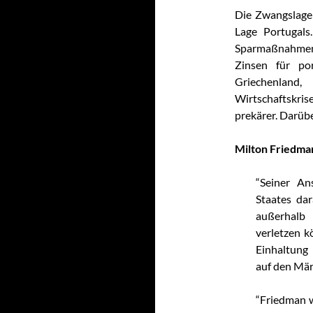
Die Zwangslage 
Lage Portugals
Sparmaßnahmen 
Zinsen für por
Griechenland
Wirtschaftskris
prekärer. Darübe
Milton Friedma
“Seiner An
Staates dar
außerhalb 
verletzen k
Einhaltung
auf den Märk
“Friedman w