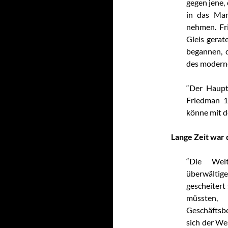
gegen jene,
in das Mar
nehmen. Fri
Gleis gerat
begannen, d
des moderne
“Der Hauptf
Friedman 1
könne mit d
Lange Zeit war d
“Die Welt
überwältige
gescheitert
müssten,
Geschäftsbe
sich der We