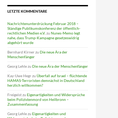
LETZTE KOMMENTARE
Nachrichtenunterdrückung Februar 2018 –
Ständige Publikumskonferenz der öffentlich-
rechtlichen Medien e.V.
zu
Nunes-Memo legt
nahe, dass Trump-Kampagne gesetzeswidrig
abgehört wurde
Bernhard Kirner
zu
Die neue Ära der
Menschenfänger
Georg Lehle
zu
Die neue Ära der Menschenfänger
Kay-Uwe Hegr
zu
Überfall auf Israel – flüchtende
HAMAS-Terroristen demnächst in Deutschland
herzlich willkommen?
Freigeist
zu
Eigenartigkeiten und Widersprüche
beim Polizistenmord von Heilbronn –
Zusammenfassung
Georg Lehle
zu
Eigenartigkeiten und