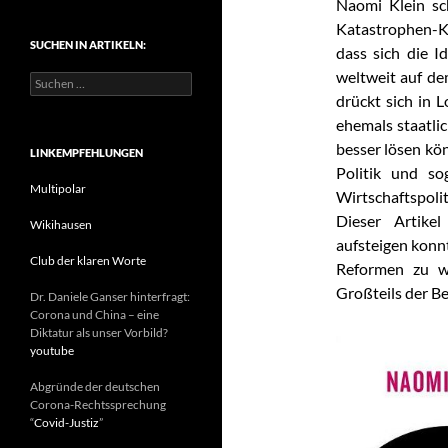
Naomi Klein sc
t
Katastrophen-Ka
e
SUCHEN IN ARTIKELN:
g
dass sich die I
o
weltweit auf de
S
r
u
drückt sich in 
i
c
e
ehemals staatli
h
n
besser lösen kö
e
LINKEMPFEHLUNGEN
n
Politik und so
n
Multipolar
Wirtschaftspoli
a
Dieser Artike
c
Wikihausen
h
aufsteigen konnt
:
Club der klaren Worte
Reformen zu w
Großteils der B
Dr. Daniele Ganser hinterfragt:
Corona und China – eine
Diktatur als unser Vorbild?
youtube
Abgründe der deutschen
Corona-Rechtssprechung
“
Covid-Justiz
”