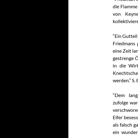
die Flamme 
von Keyne
kollektivier
“Ein Gutteil
Friedmans p
eine Zeit la
gestrenge Ö
in die Wir
Knechtscha
werden.” S. 
“Dem lang
zufolge war
verschwore
Eifer beses
als falsch g
ein wunder