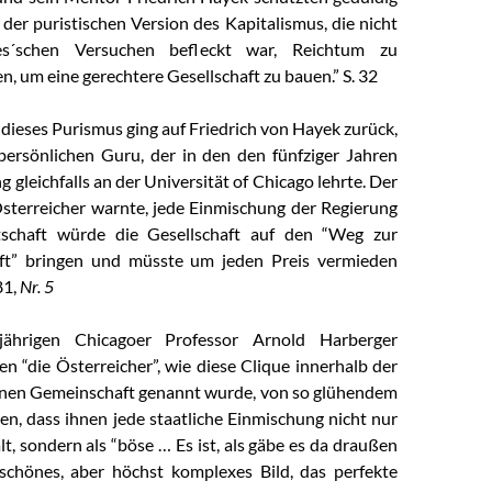
der puristischen Version des Kapitalismus, die nicht
s´schen Versuchen befleckt war, Reichtum zu
en, um eine gerechtere Gesellschaft zu bauen.” S. 32
 dieses Purismus ging auf Friedrich von Hayek zurück,
ersönlichen Guru, der in den den fünfziger Jahren
ng gleichfalls an der Universität of Chicago lehrte. Der
sterreicher warnte, jede Einmischung der Regierung
tschaft würde die Gesellschaft auf den “Weg zur
ft” bringen und müsste um jeden Preis vermieden
81,
Nr. 5
jährigen Chicagoer Professor Arnold Harberger
en “die Österreicher”, wie diese Clique innerhalb der
nen Gemeinschaft genannt wurde, von so glühendem
sen, dass ihnen jede staatliche Einmischung nicht nur
alt, sondern als “böse … Es ist, als gäbe es da draußen
schönes, aber höchst komplexes Bild, das perfekte