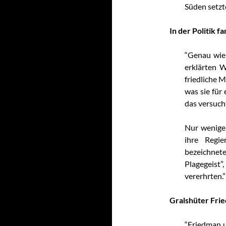
Süden setzte
In der Politik 
“Genau wie 
erklärten W
friedliche 
was sie für
das versuch
Nur wenige 
ihre Regi
bezeichnete
Plagegeis
vererhrten.”
Gralshüter Fri
“Friedman u