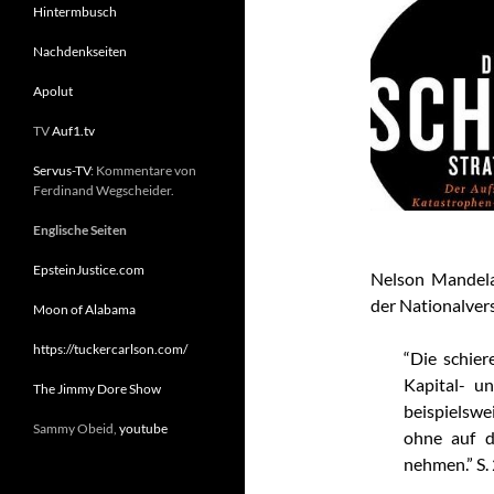
Hintermbusch
Nachdenkseiten
Apolut
TV
Auf1.tv
Servus-TV
: Kommentare von
Ferdinand Wegscheider.
Englische Seiten
EpsteinJustice.com
Nelson Mandela
der Nationalve
Moon of Alabama
https://tuckercarlson.com/
“Die schier
Kapital- u
The Jimmy Dore Show
beispielswe
Sammy Obeid,
youtube
ohne auf d
nehmen.” S.