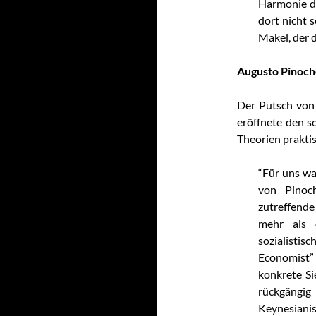
Harmonie dar
dort nicht s
Makel, der d
Augusto Pinoch
Der Putsch von
eröffnete den s
Theorien prakti
“Für uns war
von Pinoch
zutreffende
mehr als 
sozialistis
Economist” 
konkrete Si
rückgängi
Keynesianis