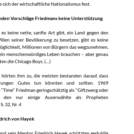
 sich der wirtschaftliche Nationalismus fest.
fanden Vorschläge Friedmans keine Unterstützung
es keine nette, sanfte Art gibt, ein Land gegen den
illen seiner Bevölkerung zu besetzen, gibt es keine
Möglichkeit, Millionen von Bürgern das wegzunehmen,
 ein menschenwürdiges Leben brauchen – aber genau
ten die Chicago Boys. (…)
hörten ihm zu, die meisten bestanden darauf, dass
erungen Gutes tun könnten und sollten. 1969
 “Time” Friedman geringschätztig als “Giftzwerg oder
t”, den nur einige Auserwählte als Propheten
 S. 32,
Nr. 4
edrich von Hayek
nd sein Mentor Friedrich Hayek schützten geduldig