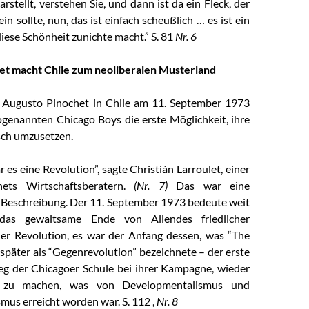
stellt, verstehen Sie, und dann ist da ein Fleck, der
ein sollte, nun, das ist einfach scheußlich … es ist ein
iese Schönheit zunichte macht.” S. 81
Nr. 6
et macht Chile zum neoliberalen Musterland
 Augusto Pinochet in Chile am 11. September 1973
ogenannten Chicago Boys die erste Möglichkeit, ihre
sch umzusetzen.
 es eine Revolution”, sagte Christián Larroulet, einer
ets Wirtschaftsberatern.
(Nr. 7)
Das war eine
 Beschreibung. Der 11. September 1973 bedeute weit
das gewaltsame Ende von Allendes friedlicher
cher Revolution, es war der Anfang dessen, was “The
später als “Gegenrevolution” bezeichnete – der erste
eg der Chicagoer Schule bei ihrer Kampagne, wieder
g zu machen, was von Developmentalismus und
mus erreicht worden war. S. 112 ,
Nr. 8