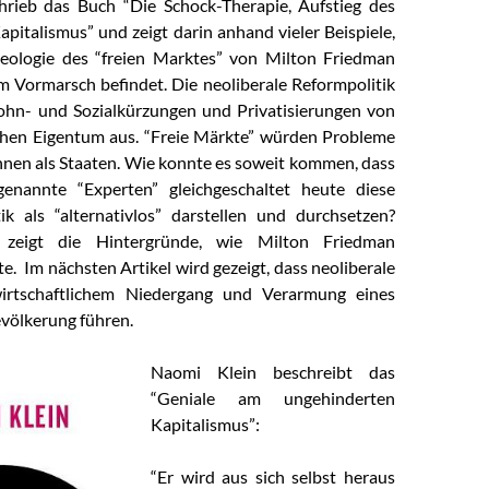
hrieb das Buch “Die Schock-Therapie, Aufstieg des
pitalismus” und zeigt darin anhand vieler Beispiele,
deologie des “freien Marktes” von Milton Friedman
m Vormarsch befindet. Die neoliberale Reformpolitik
Lohn- und Sozialkürzungen und Privatisierungen von
chen Eigentum aus. “Freie Märkte” würden Probleme
nnen als Staaten. Wie konnte es soweit kommen, dass
genannte “Experten” gleichgeschaltet heute diese
tik als “alternativlos” darstellen und durchsetzen?
l zeigt die Hintergründe, wie Milton Friedman
e. Im nächsten Artikel wird gezeigt, dass neoliberale
irtschaftlichem Niedergang und Verarmung eines
evölkerung führen.
Naomi Klein beschreibt das
“Geniale am ungehinderten
Kapitalismus”:
“Er wird aus sich selbst heraus